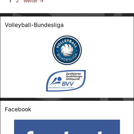
Seite
Seite
1
2
Weiter
→
Volleyball-Bundesliga
Facebook