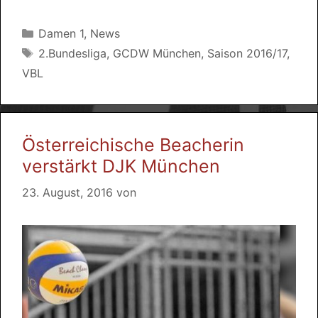
Kategorien
Damen 1
,
News
Schlagwörter
2.Bundesliga
,
GCDW München
,
Saison 2016/17
,
VBL
Österreichische Beacherin
verstärkt DJK München
23. August, 2016
von