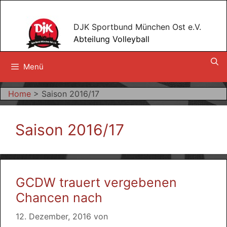
Zum
Inhalt
DJK Sportbund München Ost e.V.
springen
Abteilung Volleyball
Menü
Home
>
Saison 2016/17
Saison 2016/17
GCDW trauert vergebenen
Chancen nach
12. Dezember, 2016
von