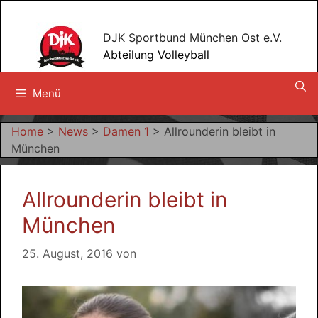
Zum
Inhalt
DJK Sportbund München Ost e.V.
springen
Abteilung Volleyball
Menü
Home
>
News
>
Damen 1
>
Allrounderin bleibt in
München
Allrounderin bleibt in
München
25. August, 2016
von