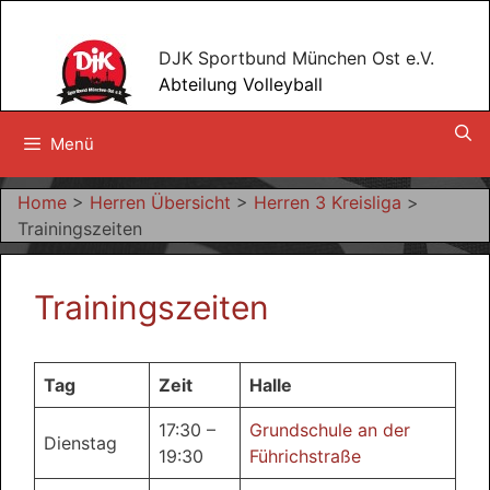
Zum
Inhalt
DJK Sportbund München Ost e.V.
springen
Abteilung Volleyball
Menü
Home
>
Herren Übersicht
>
Herren 3 Kreisliga
>
Trainingszeiten
Trainingszeiten
Tag
Zeit
Halle
17:30 –
Grundschule an der
Dienstag
19:30
Führichstraße