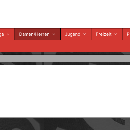
ga
Damen/Herren
Jugend
Freizeit
P