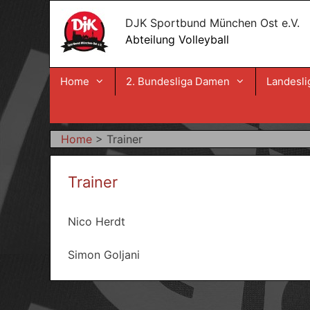
Zum
DJK Sportbund München Ost e.V.
Inhalt
Abteilung Volleyball
springen
Home
2. Bundesliga Damen
Landesli
Home
>
Trainer
Trainer
Nico Herdt
Simon Goljani