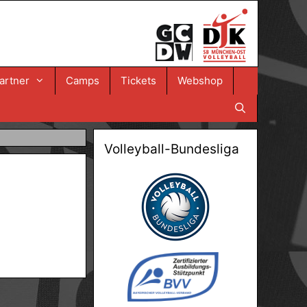
artner
Camps
Tickets
Webshop
Volleyball-Bundesliga