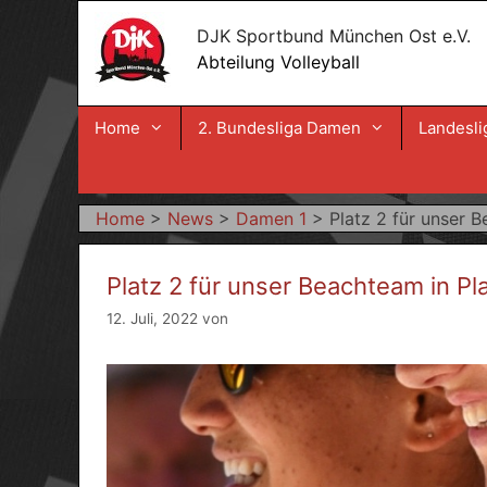
Zum
DJK Sportbund München Ost e.V.
Inhalt
Abteilung Volleyball
springen
Home
2. Bundesliga Damen
Landesli
Home
>
News
>
Damen 1
>
Platz 2 für unser 
Platz 2 für unser Beachteam in P
12. Juli, 2022
von