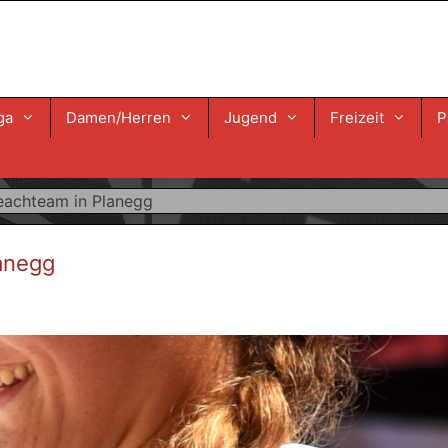
ga
Damen/Herren
Jugend
Freizeit
P
Beachteam in Planegg
lanegg