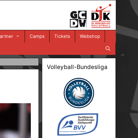
artner
Camps
Tickets
Webshop
Volleyball-Bundesliga