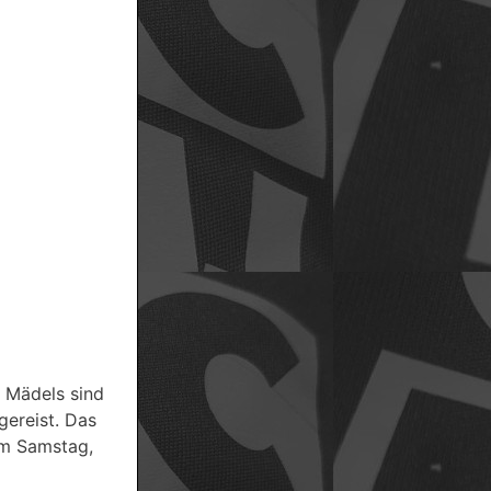
e Mädels sind
gereist. Das
am Samstag,