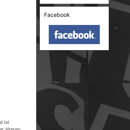
Facebook
 ist
r älteren