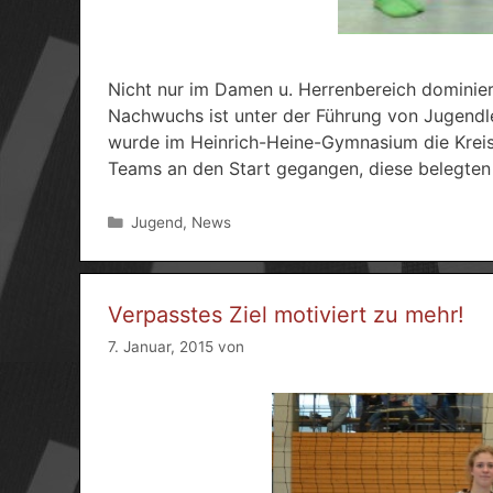
Nicht nur im Damen u. Herrenbereich dominie
Nachwuchs ist unter der Führung von Jugendl
wurde im Heinrich-Heine-Gymnasium die Kreism
Teams an den Start gegangen, diese belegt
Kategorien
Jugend
,
News
Verpasstes Ziel motiviert zu mehr!
7. Januar, 2015
von