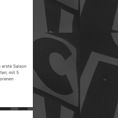
 erste Saison
lan; mit 5
lorenen