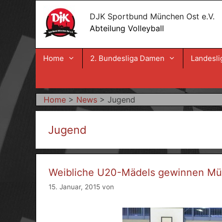
Zum
DJK Sportbund München Ost e.V.
Inhalt
Abteilung Volleyball
springen
Home
2. Bundesliga Damen
Landesli
Home
>
News
>
Jugend
Jugend
Weibliche U20-Mädels gewinnen Mün
15. Januar, 2015
von