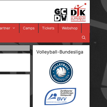
artner
Camps
Tickets
Webshop
Volleyball-Bundesliga