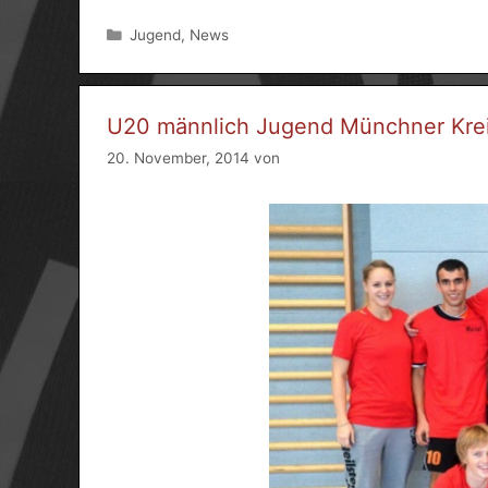
Kategorien
Jugend
,
News
U20 männlich Jugend Münchner Krei
20. November, 2014
von