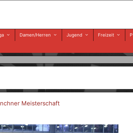
ga
Damen/Herren
Jugend
Freizeit
P
chner Meisterschaft