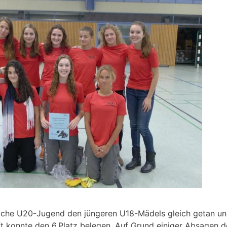
che U20-Jugend den jüngeren U18-Mädels gleich getan und
 konnte den 6.Platz belegen. Auf Grund einiger Absagen de