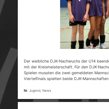
Der weibliche DJK-Nachwuchs der U14 beendete
mit der Kreismeisterschaft. Für den DJK-Nac
Spielen mussten die zwei gemeldeten Mannscha
Viertelfinals spielten beide DJK-Mannschafte
Kategorien
Jugend
,
News