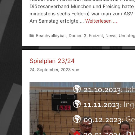
Diözesanverband München und Freising hatte 
mindestens sechs Feldern) war man zum ASV 
Am Samstag erfolgte …
Weiterlesen …
Kategorien
Beachvolleyball
,
Damen 3
,
Freizeit
,
News
,
Uncateg
Spielplan 23/24
24. September, 2023
von