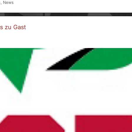
3
,
News
s zu Gast