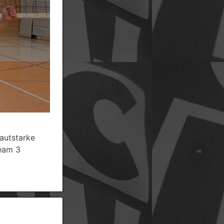
autstarke
Team 3