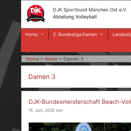
Zum
DJK Sportbund München Ost e.V.
Inhalt
Abteilung Volleyball
springen
Home
2. Bundesliga Damen
Landesli
Home
>
News
>
Damen 3
Damen 3
DJK-Bundesmeisterschaft Beach-Volle
15. Juni, 2025
von