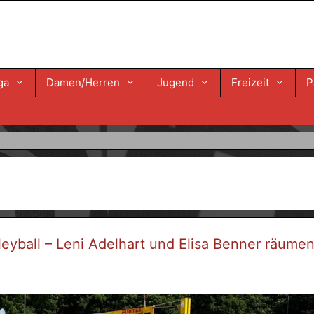
ga
Damen/Herren
Jugend
Freizeit
P
yball – Leni Adelhart und Elisa Benner räume