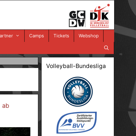
artner
Camps
Tickets
Webshop
Volleyball-Bundesliga
n ab