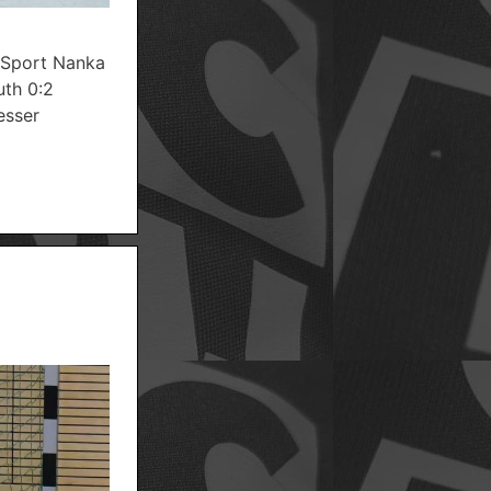
 Sport Nanka
uth 0:2
esser