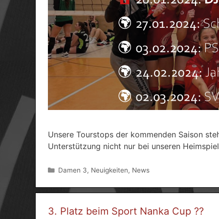
Unsere Tourstops der kommenden Saison stehe
Unterstützung nicht nur bei unseren Heimspiel
Kategorien
Damen 3
,
Neuigkeiten
,
News
3. Platz beim Sport Nanka Cup ??