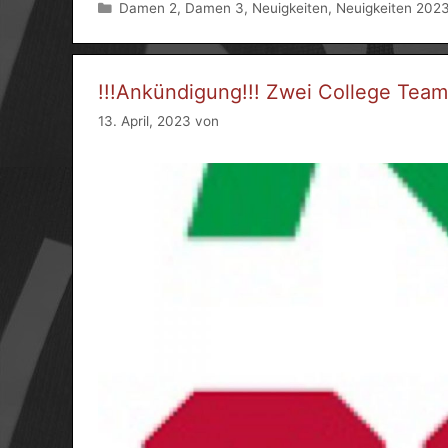
Kategorien
Damen 2
,
Damen 3
,
Neuigkeiten
,
Neuigkeiten 202
!!!Ankündigung!!! Zwei College Team
13. April, 2023
von