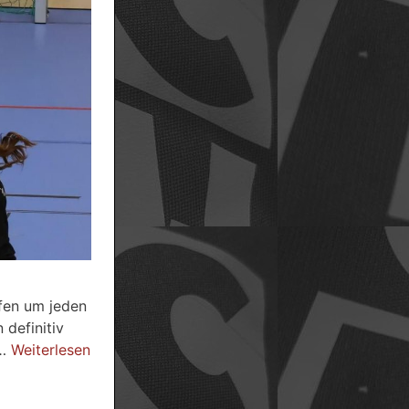
fen um jeden
 definitiv
 …
Weiterlesen