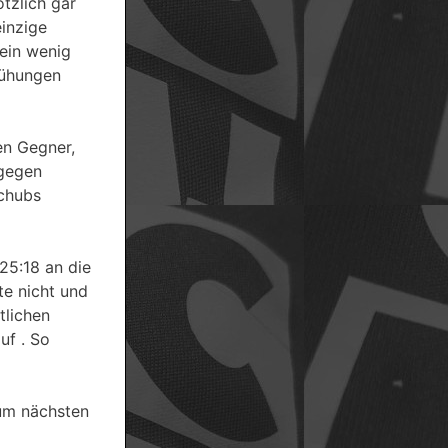
tzlich gar
einzige
 ein wenig
emühungen
en Gegner,
 gegen
schubs
25:18 an die
te nicht und
tlichen
uf . So
zum nächsten