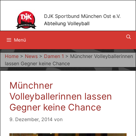
Zum
Inhalt
DJK Sportbund München Ost e.V.
springen
Abteilung Volleyball
Menü
Home
>
News
>
Damen 1
>
Münchner Volleyballerinnen
lassen Gegner keine Chance
Münchner
Volleyballerinnen lassen
Gegner keine Chance
9. Dezember, 2014
von