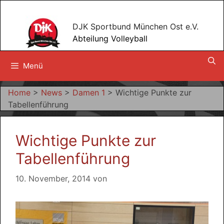
Zum
Inhalt
DJK Sportbund München Ost e.V.
springen
Abteilung Volleyball
Menü
Home
>
News
>
Damen 1
>
Wichtige Punkte zur
Tabellenführung
Wichtige Punkte zur
Tabellenführung
10. November, 2014
von