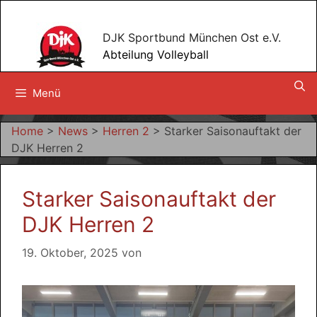
Zum
Inhalt
DJK Sportbund München Ost e.V.
springen
Abteilung Volleyball
Menü
Home
>
News
>
Herren 2
>
Starker Saisonauftakt der
DJK Herren 2
Starker Saisonauftakt der
DJK Herren 2
19. Oktober, 2025
von