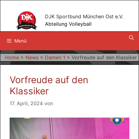
Zum
Inhalt
DJK Sportbund München Ost e.V.
springen
Abteilung Volleyball
Menü
Home
>
News
>
Damen 1
>
Vorfreude auf den Klassiker
Vorfreude auf den
Klassiker
17. April, 2024
von