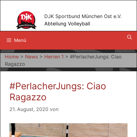
Zum
Inhalt
DJK Sportbund München Ost e.V.
springen
Abteilung Volleyball
Menü
Home
>
News
>
Herren 1
>
#PerlacherJungs: Ciao
Ragazzo
#PerlacherJungs: Ciao
Ragazzo
21. August, 2020
von