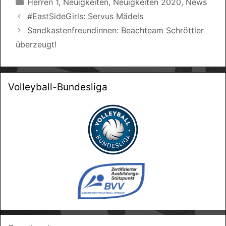
Kategorien
Herren 1
,
Neuigkeiten
,
Neuigkeiten 2020
,
News
#EastSideGirls: Servus Mädels
Sandkastenfreundinnen: Beachteam Schröttler
überzeugt!
Volleyball-Bundesliga