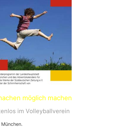
machen möglich machen
enlos im Volleyballverein
 München.