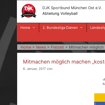
Zum
DJK Sportbund München Ost e.V.
Inhalt
Abteilung Volleyball
springen
Home
2. Bundesliga Damen
Landesli
Home
>
News
>
Freizeit
>
Mitmachen möglich m
Mitmachen möglich machen „kosten
6. Januar, 2017
von