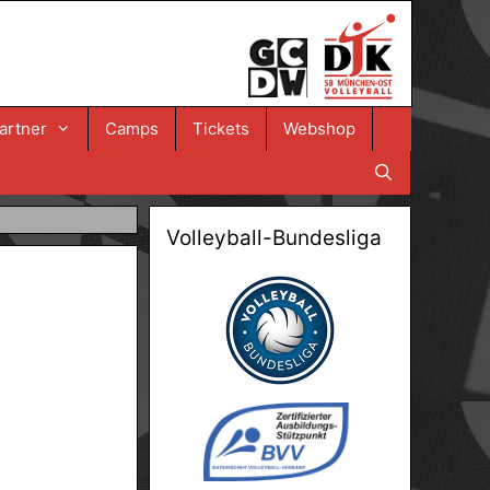
artner
Camps
Tickets
Webshop
Volleyball-Bundesliga