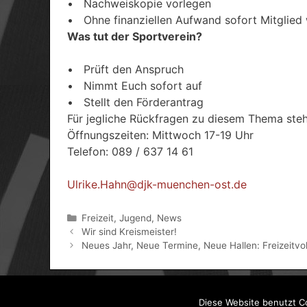
• Nachweiskopie vorlegen
• Ohne finanziellen Aufwand sofort Mitglied
Was tut der Sportverein?
• Prüft den Anspruch
• Nimmt Euch sofort auf
• Stellt den Förderantrag
Für jegliche Rückfragen zu diesem Thema steht
Öffnungszeiten: Mittwoch 17-19 Uhr
Telefon: 089 / 637 14 61
Ulrike.Hahn@djk-muenchen-ost.de
Kategorien
Freizeit
,
Jugend
,
News
Wir sind Kreismeister!
Neues Jahr, Neue Termine, Neue Hallen: Freizeitvo
Diese Website benutzt Co