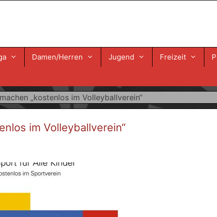
ga
Damen/Herren
Jugend
Freizeit
P
achen „kostenlos im Volleyballverein“
los im Volleyballverein“