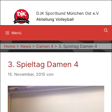
Zum
Inhalt
DJK Sportbund München Ost e.V.
springen
Abteilung Volleyball
Menü
Home
>
News
>
Damen 4
>
3. Spieltag Damen 4
3. Spieltag Damen 4
15. November, 2015
von