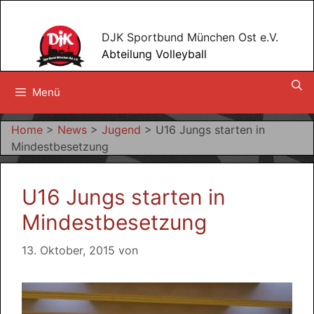
Zum
Inhalt
DJK Sportbund München Ost e.V.
springen
Abteilung Volleyball
Menü
Home
>
News
>
Jugend
>
U16 Jungs starten in
Mindestbesetzung
U16 Jungs starten in
Mindestbesetzung
13. Oktober, 2015
von